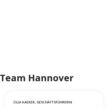
Team und Location
Hannover
In der LA COCINA Kochschule Hannover bieten wir
Ihnen den Raum für unvergessliche
Veranstaltungen jeder Art.
Team Hannover
CILIA KAEKER, GESCHÄFTSFÜHRERIN