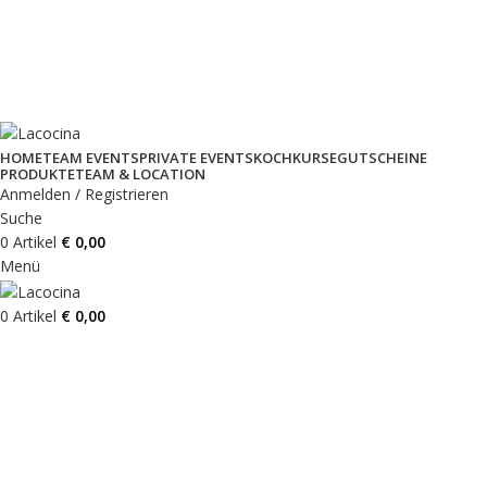
GELD ZURÜCK GARANTIE BEI JEDEM KOCHKURS
KOCHSCHULE MIT 5* STERNE BEWERTUNG
PERSÖNLICHE BETREUUNG & EVENTS
HOME
TEAM EVENTS
PRIVATE EVENTS
KOCHKURSE
GUTSCHEINE
PRODUKTE
TEAM & LOCATION
Anmelden / Registrieren
Suche
0
Artikel
€
0,00
Menü
0
Artikel
€
0,00