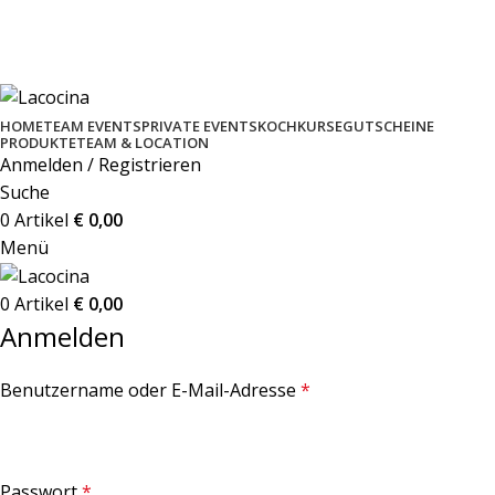
GELD ZURÜCK GARANTIE BEI JEDEM KOCHKURS
KOCHSCHULE MIT 5* STERNE BEWERTUNG
PERSÖNLICHE BETREUUNG & EVENTS
HOME
TEAM EVENTS
PRIVATE EVENTS
KOCHKURSE
GUTSCHEINE
PRODUKTE
TEAM & LOCATION
Anmelden / Registrieren
Suche
0
Artikel
€
0,00
Menü
0
Artikel
€
0,00
Anmelden
Benutzername oder E-Mail-Adresse
*
Passwort
*