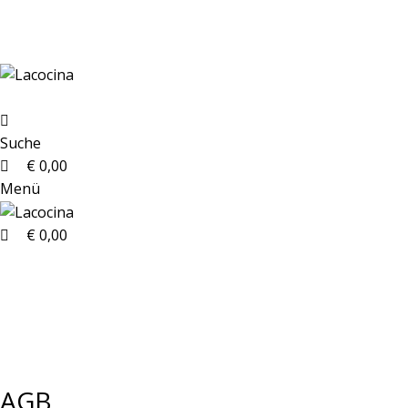
0
0
0
GELD ZURÜCK GARANTIE BEI JEDEM KOCHKURS
Suche
€
0,00
Menü
€
0,00
AGB