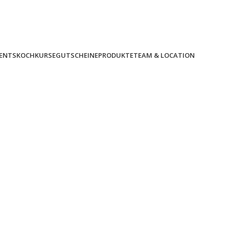
PERSÖNLICHE BETREUUNG & EVENTS
VENTS
KOCHKURSE
GUTSCHEINE
PRODUKTE
TEAM & LOCATION