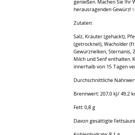
genießen. Machen Sie Ihr W
herausragenden Gewürz! 
Zutaten:
Salz, Kräuter (gehackt), Pf
(getrocknet), Wacholder (f
Gewürznelken, Sternanis, Zi
Milch und Senf enthalten. 
innerhalb von 15 Tagen ve
Durchschnittliche Nährwert
Brennwert: 207,0 kJ/ 49,2 k
Fett: 0,8 g
Davon gesättigte Fettsäure
Kohlenhydrate: 8,1 g