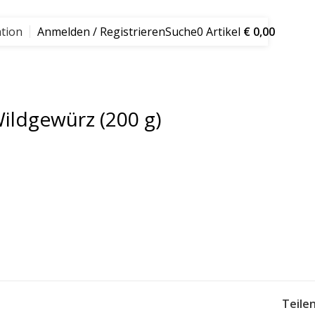
PERSÖNLICHE BETREUUNG & EVENTS
tion
Anmelden / Registrieren
Suche
0
Artikel
€
0,00
ildgewürz (200 g)
Teilen