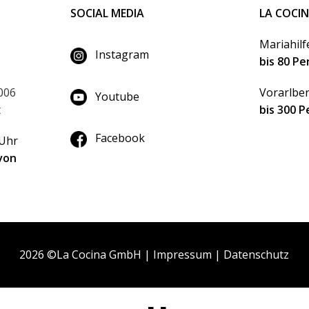
SOCIAL MEDIA
LA COCI
Mariahilf
Instagram
bis 80 P
006
Vorarlber
Youtube
t
bis 300 
Facebook
 Uhr
von
2026 ©La Cocina GmbH |
Impressum
|
Datenschutz