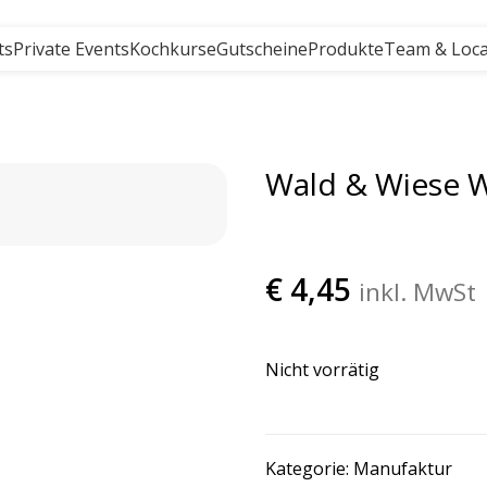
MIT 5* STERNE BEWERTUNG
ts
Private Events
Kochkurse
Gutscheine
Produkte
Team & Loca
Wald & Wiese W
€
4,45
inkl. MwSt
Nicht vorrätig
Kategorie:
Manufaktur