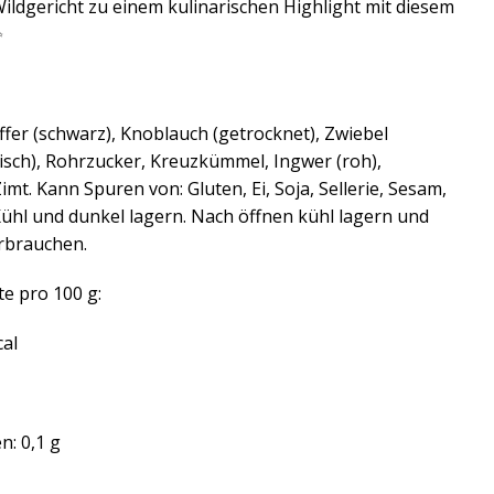
ildgericht zu einem kulinarischen Highlight mit diesem
✨
effer (schwarz), Knoblauch (getrocknet), Zwiebel
risch), Rohrzucker, Kreuzkümmel, Ingwer (roh),
mt. Kann Spuren von: Gluten, Ei, Soja, Sellerie, Sesam,
Kühl und dunkel lagern. Nach öffnen kühl lagern und
rbrauchen.
e pro 100 g:
cal
n: 0,1 g