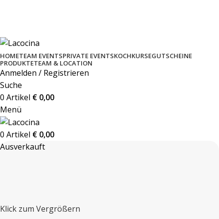
GELD ZURÜCK GARANTIE BEI JEDEM KOCHKURS
KOCHSCHULE MIT 5* STERNE BEWERTUNG
PERSÖNLICHE BETREUUNG & EVENTS
HOME
TEAM EVENTS
PRIVATE EVENTS
KOCHKURSE
GUTSCHEINE
PRODUKTE
TEAM & LOCATION
Anmelden / Registrieren
Suche
0
Artikel
€
0,00
Menü
0
Artikel
€
0,00
Ausverkauft
Klick zum Vergrößern