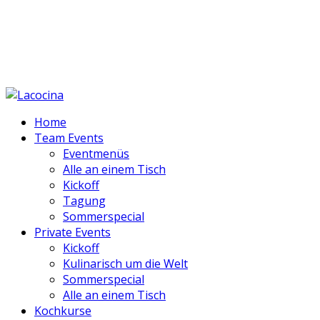
GELD ZURÜCK GARANTIE BEI JEDEM KOCHKURS
KOCHSCHULE MIT 5* STERNE BEWERTUNG
PERSÖNLICHE BETREUUNG & EVENTS
Home
Team Events
Eventmenüs
Alle an einem Tisch
Kickoff
Tagung
Sommerspecial
Private Events
Kickoff
Kulinarisch um die Welt
Sommerspecial
Alle an einem Tisch
Kochkurse